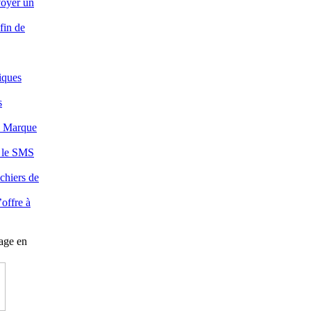
voyer un
fin de
iques
s
en Marque
: le SMS
chiers de
’offre à
vage en