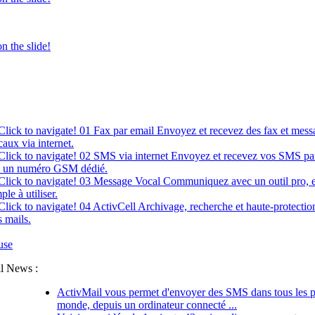
z des messages vocaux par email
s emails en un clin d'oeil avec ActivCell
01
Fax par email
Envoyez et recevez des fax et mess
aux via internet.
02
SMS via internet
Envoyez et recevez vos SMS pa
a un numéro GSM dédié.
03
Message Vocal
Communiquez avec un outil pro, e
ple à utiliser.
04
ActivCell
Archivage, recherche et haute-protectio
 mails.
use
l News :
ActivMail vous permet d'envoyer des SMS dans tous les 
monde, depuis un ordinateur connecté ...