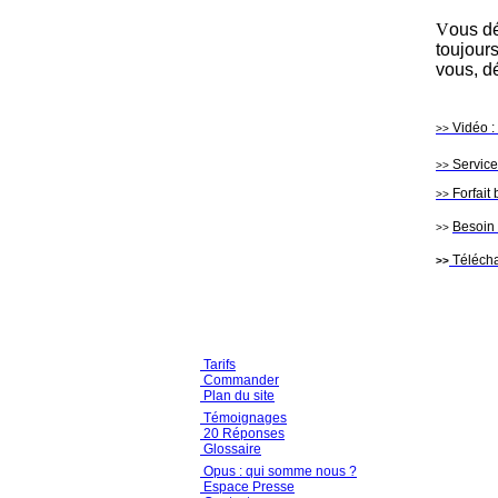
V
ous d
toujours
vous, d
Vidéo :
>>
Service 
>>
Forfait
>>
Besoin 
>>
Télécha
>>
Tarifs
Commander
Plan du site
Témoignages
20 Réponses
Glossaire
Opus : qui somme nous ?
Espace Presse