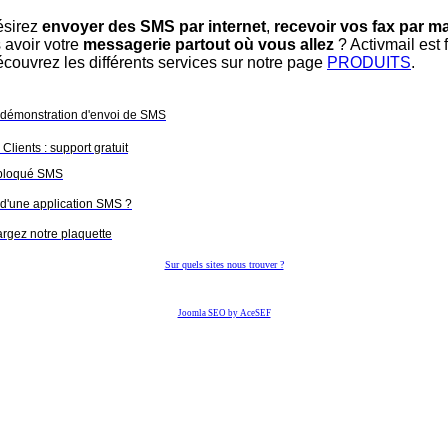
ésirez
envoyer des SMS par internet
,
recevoir vos fax par ma
 avoir votre
messagerie partout où vous allez
? Activmail est f
écouvrez les différents services sur notre page
PRODUITS
.
 démonstration d'envoi de SMS
Clients : support gratuit
 bloqué SMS
d'une application SMS ?
rgez notre plaquette
Sur quels sites nous trouver ?
Joomla SEO by AceSEF