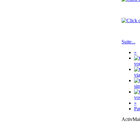
Envoye
Tous vo
Suite...
«
voc
vi
sim
vos
»
Pa
ActivMai