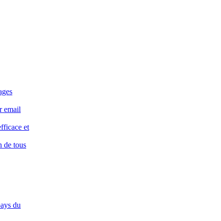
ages
r email
fficace et
n de tous
pays du