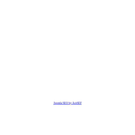
Joomla SEO by AceSEF