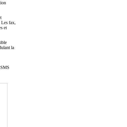
tion
t
 Les fax,
s et
ible
ulant la
du SMS