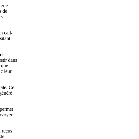
erie
s de
es
n call-
sitant
nos
stir dans
arque
c leur
cale. Ce
généré
 permet
envoyer
x reçus
 de