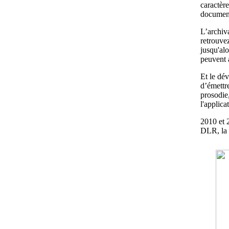
caractère
document
L’archiv
retrouve
jusqu'alo
peuvent 
Et le dév
d’émettr
prosodie,
l'applica
2010 et 
DLR, la 