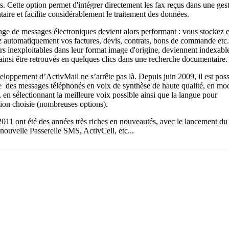
s. Cette option permet d'intégrer directement les fax reçus dans une ges
aire et facilite considérablement le traitement des données.
age de messages électroniques devient alors performant : vous stockez e
z automatiquement vos factures, devis, contrats, bons de commande etc.
rs inexploitables dans leur format image d'origine, deviennent indexable
ainsi être retrouvés en quelques clics dans une recherche documentaire.
eloppement d’ActivMail ne s’arrête pas là. Depuis juin 2009, il est poss
e des messages téléphonés en voix de synthèse de haute qualité, en mod
 en sélectionnant la meilleure voix possible ainsi que la langue pour
tion choisie (nombreuses options).
2011 ont été des années très riches en nouveautés, avec le lancement 
nouvelle Passerelle SMS, ActivCell, etc...