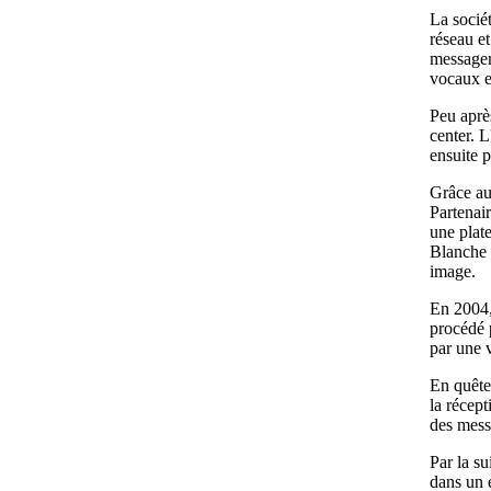
La socié
réseau e
messager
vocaux e
Peu après
center. L
ensuite 
Grâce au
Partenai
une plat
Blanche l
image.
En 2004,
procédé 
par une 
En quête
la récept
des mess
Par la su
dans un 