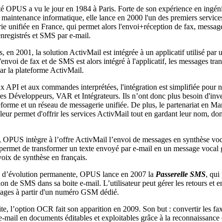
té OPUS a vu le jour en 1984 à Paris. Forte de son expérience en ingéni
t maintenance informatique, elle lance en 2000 l'un des premiers service
ie unifiée en France, qui permet alors l'envoi+réception de fax, messag
nregistrés et SMS par e-mail.
, en 2001, la solution ActivMail est intégrée à un applicatif utilisé par u
'envoi de fax et de SMS est alors intégré à l'applicatif, les messages tran
par la plateforme ActivMail.
x API et aux commandes interprétées, l'intégration est simplifiée pour 
res Développeurs, VAR et Intégrateurs. Ils n’ont donc plus besoin d'inve
eforme et un réseau de messagerie unifiée. De plus, le partenariat en M
eur permet d'offrir les services ActivMail tout en gardant leur nom, don
 OPUS intègre à l’offre ActivMail l’envoi de messages en synthèse vo
permet de transformer un texte envoyé par e-mail en un message vocal 
voix de synthèse en français.
 d’évolution permanente, OPUS lance en 2007 la
Passerelle SMS
, qui
ion de SMS dans sa boite e-mail. L’utilisateur peut gérer les retours et 
ages à partir d'un numéro GSM dédié.
ite, l’option OCR fait son apparition en 2009. Son but : convertir les fa
e-mail en documents éditables et exploitables grâce à la reconnaissance