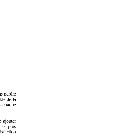
ns perdre
ble de la
ez chaque
.
z ajouter
s et plus
isfaction