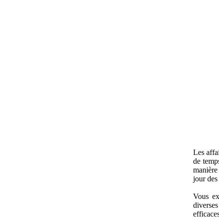
Les affa
de temps
manière 
jour des
Vous exi
diverses
efficace