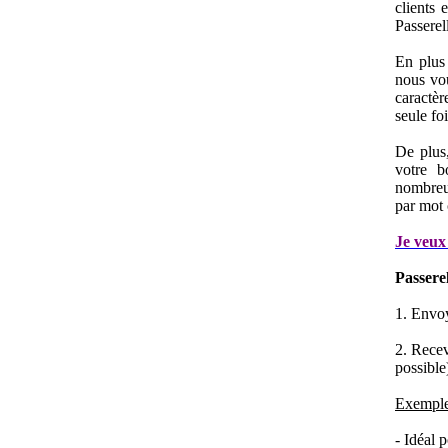
clients 
Passere
En plus
nous vou
caractè
seule fo
De plus
votre b
nombreu
par mot 
Je veu
Passere
1. Envoy
2. Recev
possible
Exemple 
- Idéal 