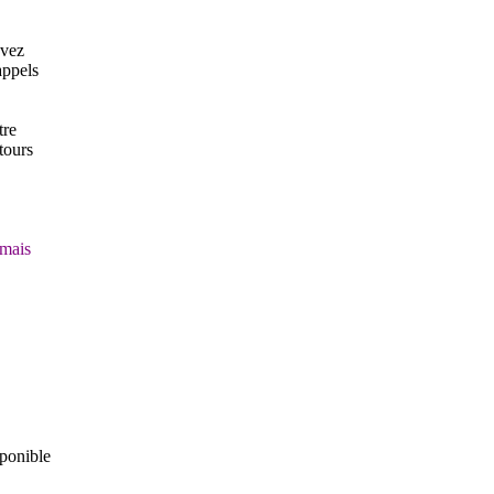
avez
appels
tre
tours
rmais
ponible