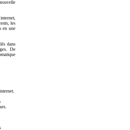
 nouvelle
nternet,
ents, les
s en une
lés dans
ages. De
omatique
nternet.
n
urs.
s