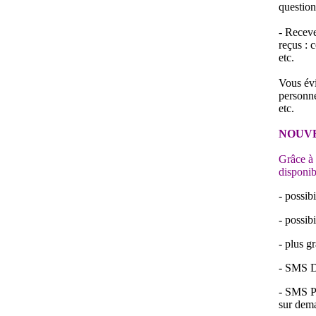
question
- Recev
reçus : 
etc.
Vous évi
personne
etc.
NOUVE
Grâce à 
disponib
- possib
- possib
- plus g
- SMS D
- SMS PR
sur dem