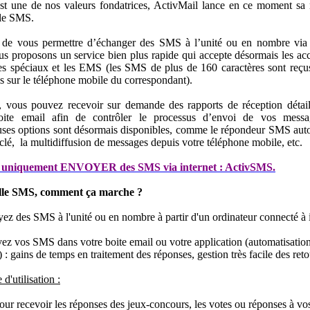
est une de nos valeurs fondatrices, ActivMail lance en ce moment sa
lle SMS.
 de vous permettre d’échanger des SMS à l’unité ou en nombre via i
s proposons un service bien plus rapide qui accepte désormais les acc
res spéciaux et les EMS (les SMS de plus de 160 caractères sont reçu
is sur le téléphone mobile du correspondant).
, vous pouvez recevoir sur demande des rapports de réception détail
oite email afin de contrôler le processus d’envoi de vos mess
ses options sont désormais disponibles, comme le répondeur SMS aut
clé, la multidiffusion de messages depuis votre téléphone mobile, etc.
x uniquement ENVOYER des SMS via internet : ActivSMS.
lle SMS, comment ça marche ?
ez des SMS à l'unité ou en nombre à partir d'un ordinateur connecté à i
ez vos SMS dans votre boite email ou votre application (automatisatio
) : gains de temps en traitement des réponses, gestion très facile des reto
d'utilisation :
pour recevoir les réponses des jeux-concours, les votes ou réponses à vo