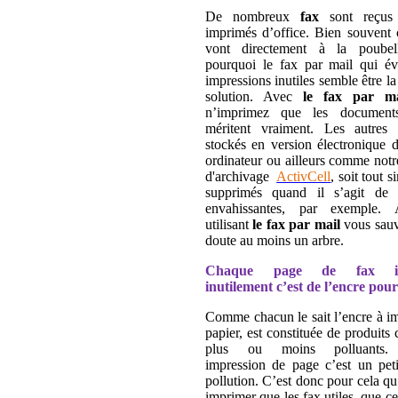
De nombreux
fax
sont reçus
imprimés d’office. Bien souvent 
vont directement à la poubel
pourquoi le fax par mail qui évi
impressions inutiles semble être la
solution. Avec
le fax par ma
n’imprimez que les document
méritent vraiment. Les autres 
stockés en version électronique 
ordinateur ou ailleurs comme notr
d'archivage
ActivCell
, soit tout 
supprimés quand il s’agit de p
envahissantes, par exemple. 
utilisant
le fax par mail
vous sauv
doute au moins un arbre.
Chaque page de fax im
inutilement c’est de l’encre pour
Comme chacun le sait l’encre à i
papier, est constituée de produits
plus ou moins polluants.
impression de page c’est un peti
pollution. C’est donc pour cela qu’
imprimer que les fax utiles, que ce