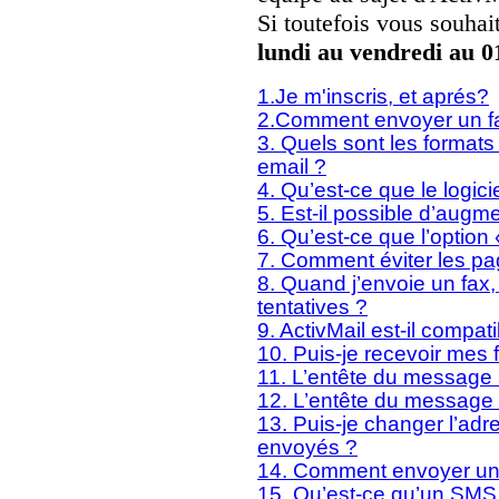
Si toutefois vous souhai
lundi au vendredi au 0
1.Je m'inscris, et aprés?
2.Comment envoyer un fa
3. Quels sont les formats
email ?
4. Qu’est-ce que le logic
5. Est-il possible d’augme
6. Qu’est-ce que l’option 
7. Comment éviter les pag
8. Quand j’envoie un fax
tentatives ?
9. ActivMail est-il compa
10. Puis-je recevoir mes 
11. L’entête du message ap
12. L’entête du message a
13. Puis-je changer l’adre
envoyés ?
14. Comment envoyer un
15. Qu’est-ce qu’un SMS