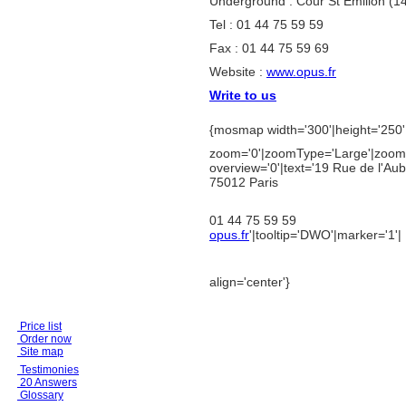
Underground : Cour St Emilion (1
Tel : 01 44 75 59 59
Fax : 01 44 75 59 69
Website :
www.opus.fr
Write to us
{mosmap width='300'|height='250'|
zoom='0'|zoomType='Large'|zoomN
overview='0'|text='
19 Rue de l'Aub
75012 Paris
01 44 75 59 59
opus.fr
'|tooltip='DWO'|marker='1'|
align='center'}
Price list
Order now
Site map
Testimonies
20 Answers
Glossary