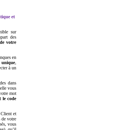
tique et
nible sur
part des
 de votre
banques en
e unique
,
cter à un
ndes dans
elle vous
votre mot
t le code
Client et
 de votre
pés, vous
e), qu’il