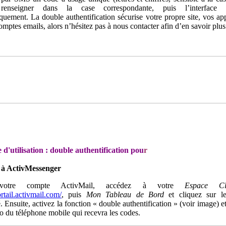
renseigner dans la case correspondante, puis l’interface s
quement. La double authentification sécurise votre propre site, vos app
mptes emails, alors n’hésitez pas à nous contacter afin d’en savoir plus
d'utilisation : double authentification pou
r
s à ActivMessenger
votre compte ActivMail, accédez à votre
Espace Cli
ortail.activmail.com/
, puis
Mon Tableau de Bord
et cliquez sur l
 Ensuite, activez la fonction « double authentification » (voir image) e
o du téléphone mobile qui recevra les codes.