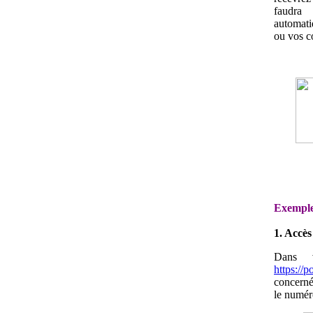
faudra 
automati
ou vos co
Exemple 
1. Accè
Dans 
https://p
concerné.
le numér