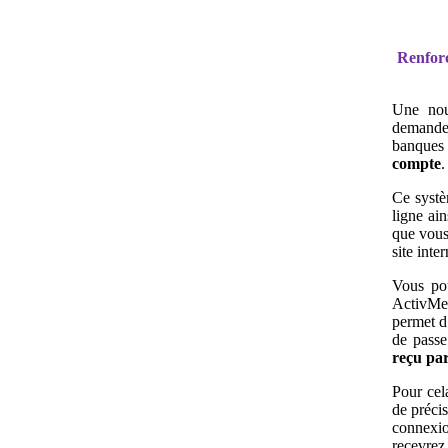
Renforc
Une nouv
demande
banques 
compte
.
Ce syst
ligne ai
que vous
site inte
Vous pou
ActivMes
permet d’
de pass
reçu par
Pour cela
de préci
connexio
recevrez