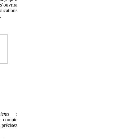
’ouvrira
lications
.
ent
s :
e compte
t précisez