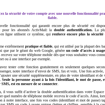
ez la sécurité de votre compte avec une nouvelle fonctionnalité pra
fiable.
elle fonctionnalité qui garantit encore plus de sécurité est dispo
 pour les abonnés ActivMail: la
double authentification.
La plu
en ligne utilisent ce système, qui
renforce encore plus
la sécurité
ème extrêmement
pratique et fiable
, qui est utilisé par la plupart des 
nsi que par le géant du web Google, génère
un code d’accès à usag
 recevez sur votre téléphone mobile dès que vous souhaitez vous conne
rnet ou à une interface par exemple.
vez tester cette fonction gratuitement en seulement quelques seco
senger, notre interface d’envoi de SMS, fax et voix. Une fois activée, 
ajouter une sécurité supplémentaire, en plus de votre identifiant et de 
e.
Seule
la personne ayant à la fois l'identifiant, le mot de passe, e
 SMS, est en mesure de se connecter
.
, il vous suffit d’activer la double authentification dans votre Espace 
ser quel numéro de téléphone mobile recevra le code d’accès. Ainsi, lors
n à notre interface, une fois vos codes (identifiant et mot de passe) ta
 par SMS un code à usage unique (lettres et chiffres, sensible à la cass