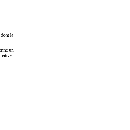
 dont la
donne un
rnative