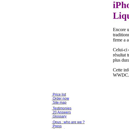
iPho
Liq
Encore u
tradition
firme a a
Celui-ci 
résultat t
plus dura
Cette inf
WWDC
Price list
Order now
Site map
Testimonies
20 Answers
Glossary
Opus : who are we ?
Press