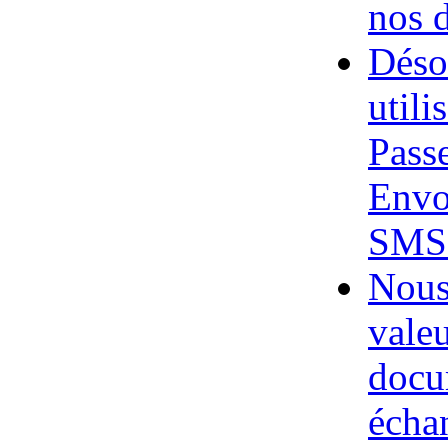
nos d
Déso
utili
Pass
Envo
SMS 
Nous
valeu
docu
échan