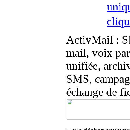
uniqu
cliq
ActivMail : S
mail, voix pa
unifiée, archi
SMS, campagn
échange de fi