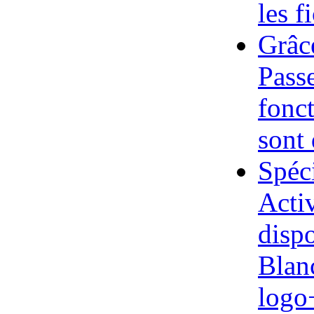
les fi
Grâc
Pass
fonct
sont 
Spéci
Acti
disp
Blan
logo