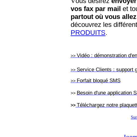
V
ous désirez
envoyer
vos fax par mail
et to
partout où vous allez
découvrez les différen
PRODUITS
.
Vidéo : démonstration d'
>>
Service Clients : support g
>>
Forfait bloqué SMS
>>
Besoin d'une application 
>>
Téléchargez notre plaquet
>>
Sur
Joom