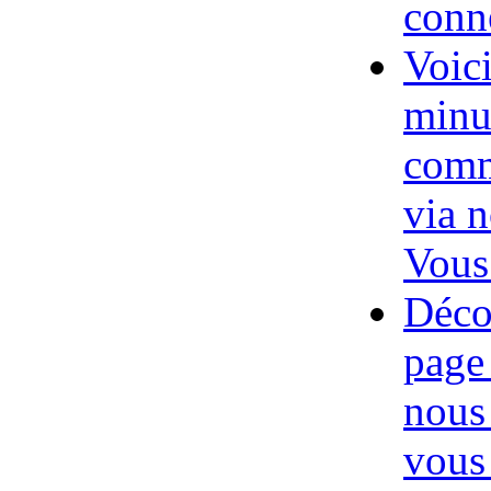
conne
Voic
minu
comm
via n
Vous 
Déco
page
nous
vous 