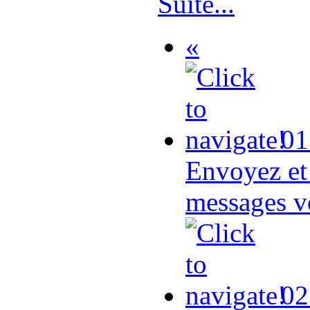
Suite...
«
01
Envoyez et 
messages vo
02