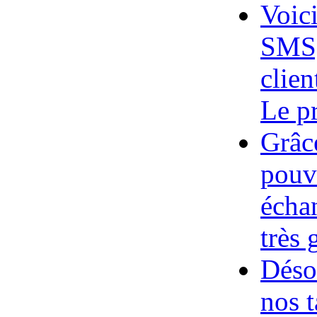
Voic
SMS,
clie
Le pr
Grâc
pouv
échan
très 
Déso
nos t